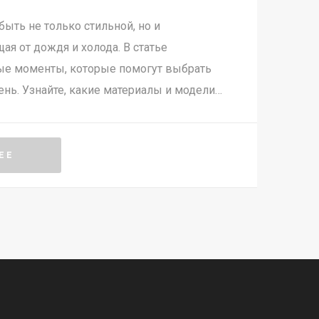
ыть не только стильной, но и
я от дождя и холода. В статье
е моменты, которые помогут выбрать
ень. Узнайте, какие материалы и модели
пору года, и как правильно ухаживать за
сапогами.
ЕЕ