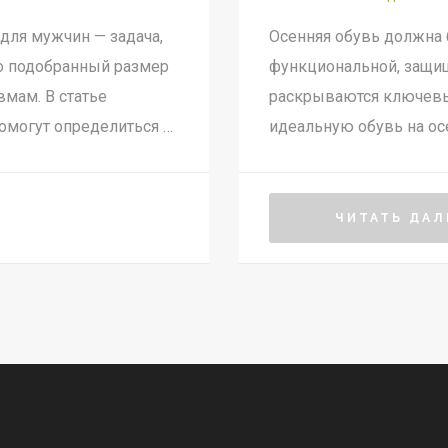
для мужчин — задача,
Осенняя обувь должна б
о подобранный размер
функциональной, защища
мам. В статье
раскрываются ключевы
омогут определиться с
идеальную обувь на ос
ажных мелочей,
предпочтительны в эту 
еты по выбору
осенними ботинками и 
 зимней погоды. И
ЧИТАТЬ ДАЛ
ь за такой обувью,
ний вид.