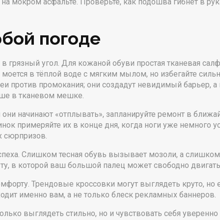
 на мокром асфальте. Проверьте, как подошва гибнет в рук
юбой погоде
 в грязный угол. Для кожаной обуви простая тканевая салф
моется в тёплой воде с мягким мылом, но избегайте силь
еи против промокания; они создадут невидимый барьер, а 
чше в тканевом мешке.
 они начинают «отплывать», запланируйте ремонт в ближ
ок примеряйте их в конце дня, когда ноги уже немного уст
х сюрпризов.
спеха. Слишком тесная обувь вызывает мозоли, а слишком 
, в которой ваш большой палец может свободно двигаться
омфорту. Трендовые кроссовки могут выглядеть круто, но
ходит именно вам, а не только блеск рекламных баннеров.
олько выглядеть стильно, но и чувствовать себя уверенно