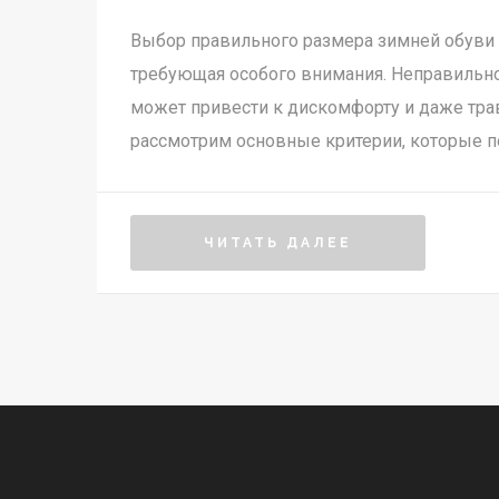
Выбор правильного размера зимней обуви 
требующая особого внимания. Неправильн
может привести к дискомфорту и даже трав
рассмотрим основные критерии, которые п
размером: от сезонных особенностей до в
которые стоит учитывать. Будут даны сов
материалов и подходящих конструкций для
ЧИТАТЬ ДАЛЕЕ
наконец, обсудим, как правильно ухаживат
чтобы она служила долго и сохраняла внеш