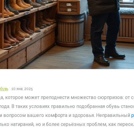
бувь
10 янв, 2025
да, которое может преподнести множество сюрпризов: от 
да. В таких условиях правильно подобранная обувь стано
 и вопросом вашего комфорта и здоровья. Неправильный
р
олько натираний, но и более серьёзных проблем, как перео