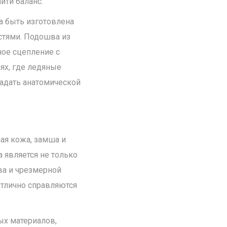
йти баланс.
а быть изготовлена
стями. Подошва из
ное сцепление с
ях, где ледяные
ладать анатомической
ная кожа, замша и
 является не только
ва и чрезмерной
отлично справляются
ых материалов,