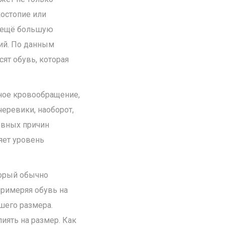
костопие или
т ещё большую
ний. По данным
ят обувь, которая
ное кровообращение,
еревики, наоборот,
новных причин
яет уровень
торый обычно
римеряя обувь на
шего размера.
иять на размер. Как