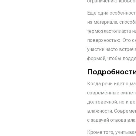
ограничению кровооб
Еще одна особенност
из материала, спосо
термоэластопласта и
поверхностью. Это с
участки часто встре
формой, чтобы подд
Подробности
Когда речь идет о м
современные синтети
долговечной, но и в
влажности. Современ
с задачей отвода вл
Кроме того, учитыва