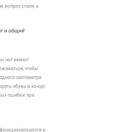
е вопрос стиля, а
г и общий
цы ног имеют
рживаться, чтобы
 одного сантиметра
ерять обувь в конце
дных ошибок при
о функциональности и