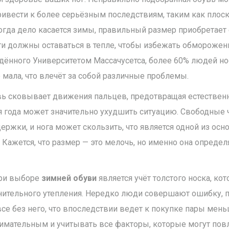
 привести к более серьёзным последствиям, таким как плос
огда дело касается зимы, правильный размер приобретае
оги должны оставаться в тепле, чтобы избежать обмороже
дённого Университетом Массачусетса, более 60% людей нос
 мала, что влечёт за собой различные проблемы.
вь сковывает движения пальцев, предотвращая естествен
я года может значительно ухудшить ситуацию. Свободные ч
ержки, и нога может скользить, что является одной из ос
 Кажется, что размер — это мелочь, но именно она определ
ри выборе
зимней обуви
является учёт толстого носка, ко
ительного утепления. Нередко люди совершают ошибку, п
все без него, что впоследствии ведет к покупке пары мень
мательным и учитывать все факторы, которые могут повл