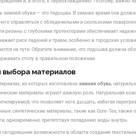
ращения и, в итоге, к переохлаждению. Поэтому, важно на
ь зимней обуви — это подошва. В зимнее время она должн
бного справляться с обледенелыми и скользкими поверхно
ли резины с глубокими протекторами обеспечивает надеж
нижает риск падений и травм, особенно в городских услови
чаются на пути. Обратите внимание, что подошва должна об
ерживать стопу в правильном положении.
 выбора материалов
атериалах, из которых изготовлена
зимняя обувь
, натураль
ческие материалы играют важную роль. Натуральная кожа
ентилируемой, что позволяет ноге дышать, избегая перегре
ные синтетические материалы, такие как Gore-Tex, также 
аги, одновременно препятствуя попаданию воды внутрь.
я сегодняшние возможности в области создания текстильн