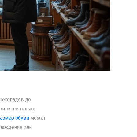
снегопадов до
вится не только
азмер обуви
может
хлаждение или