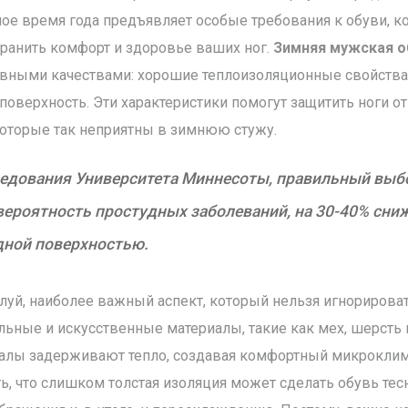
ное время года предъявляет особые требования к обуви, к
хранить комфорт и здоровье ваших ног.
Зимняя мужская о
овными качествами: хорошие теплоизоляционные свойства
оверхность. Эти характеристики помогут защитить ноги о
которые так неприятны в зимнюю стужу.
едования Университета Миннесоты, правильный выб
вероятность простудных заболеваний, на 30-40% сни
дной поверхностью.
луй, наиболее важный аспект, который нельзя игнорироват
льные и искусственные материалы, такие как мех, шерст
иалы задерживают тепло, создавая комфортный микроклим
ь, что слишком толстая изоляция может сделать обувь тесн