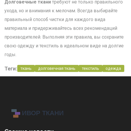
Долговечные ткани
требуют не только правильного
ухода, но и внимания к мелочам. Всегда выбирайте
правильный способ чистки для каждого вида
материала и придерживайтесь всех рекомендаций
производителей. Выполняя эти правила, вы сохраните
свою одежду и текстиль в идеальном виде на долгие
годы.
Теги:
ткань
долговечная ткань
текстиль
одежда