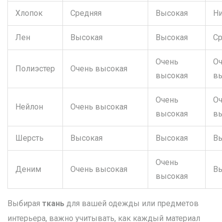
Хлопок
Средняя
Высокая
Ни
Лен
Высокая
Высокая
Ср
Очень
О
Полиэстер
Очень высокая
высокая
в
Очень
О
Нейлон
Очень высокая
высокая
в
Шерсть
Высокая
Высокая
В
Очень
Деним
Очень высокая
В
высокая
Выбирая
ткань
для вашей одежды или предметов
интерьера, важно учитывать, как каждый материал