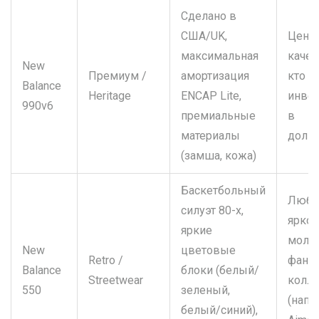
Сделано в
США/UK,
Цени
максимальная
качест
New
Премиум /
амортизация
кто г
Balance
Heritage
ENCAP Lite,
инвес
990v6
премиальные
в
материалы
долго
(замша, кожа)
Баскетбольный
Люби
силуэт 80-х,
ярког
яркие
моло
New
цветовые
Retro /
фана
Balance
блоки (белый/
Streetwear
колл
550
зеленый,
(напр
белый/синий),