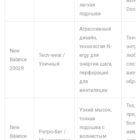
Aimé 
легкая
Dore)
подошва
Агрессивный
дизайн,
Техно
технология N-
энтуз
New
Tech-wear /
ergy для
люби
Balance
Уличный
энергии шага,
слож
2002R
перфорация
визуа
для
образ
вентиляции
Тех, к
Узкий мысок,
предп
тонкая
боле
New
подошва с
Ретро-бег /
изящ
Balance
волнистым