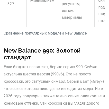
Минимализм
силуэ
327
рисунком,
подхо
легкие
широ
материалы
штан
Сравнение популярных моделей New Balance
New Balance 990: Золотой
стандарт
Если бюджет позволяет, берите серию 990. Сейчас
актуальна шестая версия (
990v6
). Это не просто
кроссовки, это статусный символ. Серый цвет («Grey»)
- классика, которая никогда не выходит из моды. Но в
2026 году популярны также темно-синие, оливковые и
кремовые оттенки. Эти кроссовки выглядят дорого