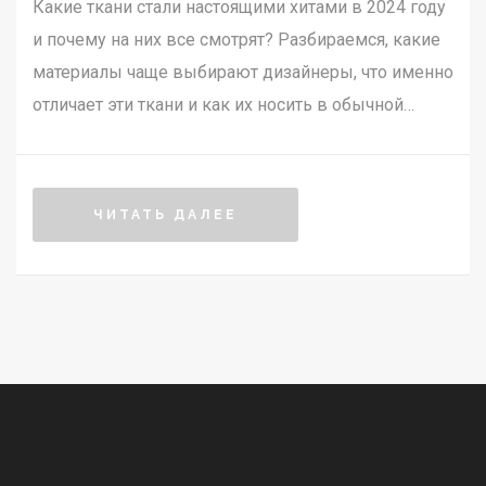
Какие ткани стали настоящими хитами в 2024 году
и почему на них все смотрят? Разбираемся, какие
материалы чаще выбирают дизайнеры, что именно
отличает эти ткани и как их носить в обычной
жизни. В статье есть практические советы по
выбору и уходу, а также неожиданные факты о
материалах, которые могут изменить подход к
ЧИТАТЬ ДАЛЕЕ
шопингу. Узнайте, какие ткани действительно
делают любой образ современным.