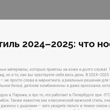
иль 2024–2025: что нос
ные материалы, которые приятны на коже и долго служат
.
, но и то, как вы чувствуете себя весь день.
В 2024–2025 г
— не просто слова в маркетинге, а реальные решения для тех
ельное бельё, детские комбинезоны и даже кроссовки, кот
модно в Париже, а про то, что работает в Петербурге при -5°
шибок
. Также известна как
классический мужской стиль
, о
джинсы с дырками — зато увидите пальто в темно-сизом цв