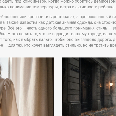
что одеть под комбинезон, когда можно обойтись демисезон
только понимание температуры, ветра и активности ребёнка.
а-баллоны или кроссовки в ресторанах, а про осознанный 
ева
. Также известна как
детская зимняя одежда
, она строи
уре.
Всё это — часть одного большого понимания: стиль — это 
бка — это носить то, что не подходит вашему городу, вашем
от того, как выбрать пальто, чтобы оно выглядело дорого, д
 — для тех, кто хочет выглядеть стильно, но не тратить вр