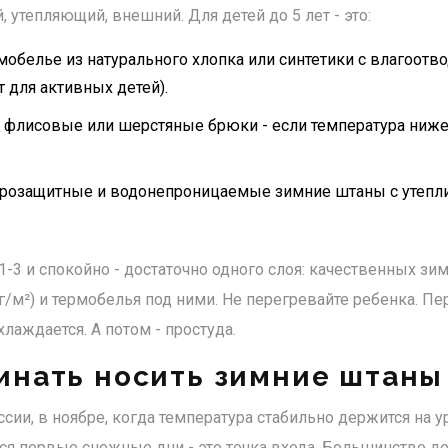
, утепляющий, внешний. Для детей до 5 лет - это:
мобелье из натурального хлопка или синтетики с влагоотво
т для активных детей).
флисовые или шерстяные брюки - если температура ниже 
розащитные и водонепроницаемые зимние штаны с утепли
1-3 и спокойно - достаточно одного слоя: качественных зи
г/м²) и термобелья под ними. Не перегревайте ребенка. Пе
хлаждается. А потом - простуда.
инать носить зимние штаны
сии, в ноябре, когда температура стабильно держится на у
тся первые снежные дни - это точка входа. Большинство де