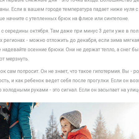
аны. Если в вашем городе температура падает ниже нуля с 
ше начните с утепленных брюк на флисе или синтепоне.
- с середины октября. Там даже при минус 3 дети уже в по
 регионах - можно отложить до декабря, если зима мягкая.
не надевайте осенние брюки. Они не держат тепло, а снег б
ют мерзнуть.
ок сам попросит. Он не знает, что такое гипотермия. Вы - р
ость, и как ребенок ведет себя после прогулки. Если он во
холодными руками - это сигнал. Если он засыпает на улице