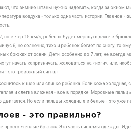
ают, что зимние штаны нужно надевать, когда за окном ми
пература воздуха - только одна часть истории. Главное -
о
ость.
2, но ветер 15 км/ч, ребенок будет мерзнуть даже в брюка
минус 8, но солнечно, тихо и ребенок бегает по снегу, то е
ых брюках от осени. Дети, особенно до 7 лет, не всегда мо
могут начать капризничать, жаловаться на «ноги», или, наоб
ки - это тревожный сигнал.
оснитесь к шее или спинке ребенка. Если кожа холодная, с
 теплая и слегка влажная - все в порядке. Морозные пальцы
о двигается. Но если пальцы холодные и белые - это уже 
лоев - это правильно?
не просто «теплые брюки». Это часть системы одежды. Ид