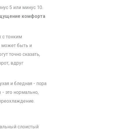
нус 5 или минус 10.
щущение комфорта
х с тонким
му может быть и
гут точно сказать,
орот, вдруг
ухая и бледная - пора
 - это нормально,
переохлаждение.
еальный слоистый