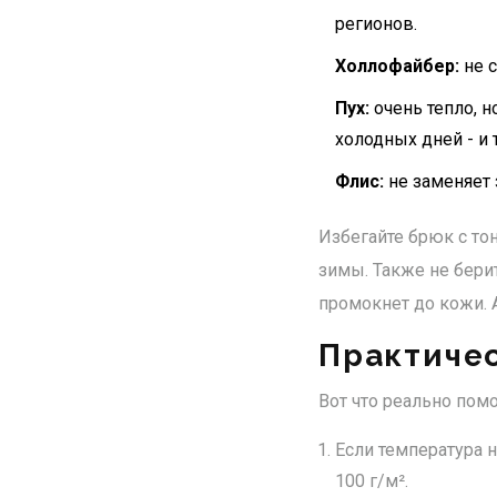
регионов.
Холлофайбер:
не с
Пух:
очень тепло, н
холодных дней - и т
Флис:
не заменяет
Избегайте брюк с тон
зимы. Также не бери
промокнет до кожи. 
Практиче
Вот что реально помо
Если температура н
100 г/м².