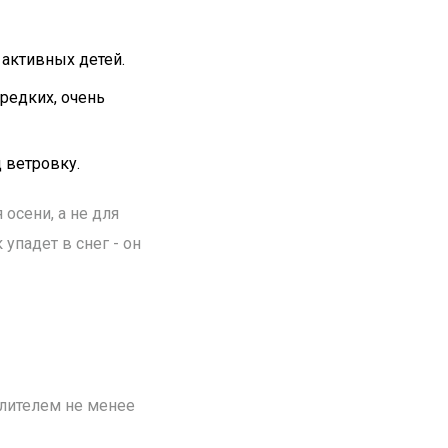
 активных детей.
 редких, очень
 ветровку.
 осени, а не для
упадет в снег - он
й
плителем не менее