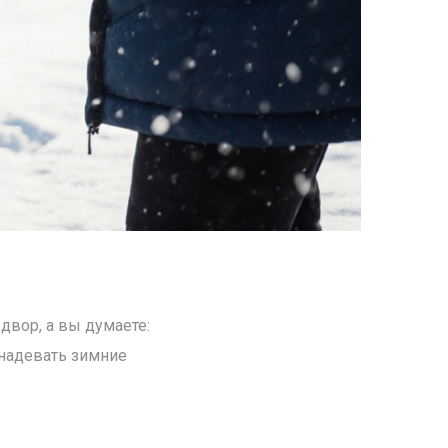
двор, а вы думаете:
а надевать зимние