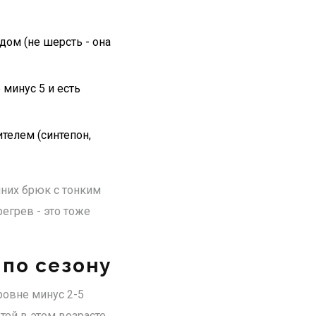
дом (не шерсть - она
минус 5 и есть
телем (синтепон,
мних брюк с тонким
регрев - это тоже
 по сезону
ровне минус 2-5
тей в этом возрасте