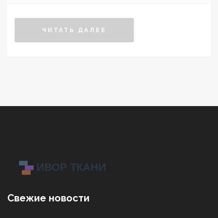
максимально тёплую зимнюю верхнюю одежду.
Учитываются как современные тенденции в моде,
ЧИТАТЬ ДАЛЕЕ
так и практические советы по уходу за вещами.
Ознакомьтесь с подсказками, которые помогут
сохранить тепло и комфорт в зимние холода.
Свежие новости