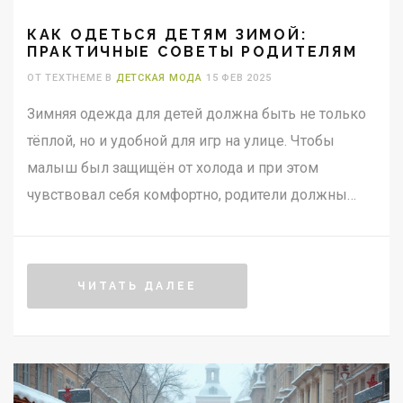
КАК ОДЕТЬСЯ ДЕТЯМ ЗИМОЙ:
ПРАКТИЧНЫЕ СОВЕТЫ РОДИТЕЛЯМ
ОТ TEXTHEME В
ДЕТСКАЯ МОДА
15 ФЕВ 2025
Зимняя одежда для детей должна быть не только
тёплой, но и удобной для игр на улице. Чтобы
малыш был защищён от холода и при этом
чувствовал себя комфортно, родители должны
учитывать несколько важных факторов. В статье
мы расскажем об одежде, которая станет
оптимальной защитой от зимних морозов, и дадим
ЧИТАТЬ ДАЛЕЕ
полезные советы по её выбору. Здесь вы найдёте
информацию о многослойности одежды, выборе
материалов и тепле аксессуаров. Важный аспект –
как сделать это доступным и увлекательным для