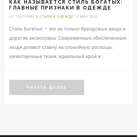
КАК НАЗЫВАЕТСЯ СТИЛЬ БОГАТЫХ:
ГЛАВНЫЕ ПРИЗНАКИ В ОДЕЖДЕ
ОТ TEXTHEME В
СТИЛИ В ОДЕЖДЕ
10 МАЯ 2025
Стиль богатых — это не только брендовые вещи и
дорогие аксессуары. Современные обеспеченные
люди делают ставку на спокойную роскошь:
качественные ткани, идеальный крой и
минимализм. Узнай, что такое quiet luxury, как его
распознать, и почему этот стиль так популярен в
2025 году. В статье расскажем о ключевых
ЧИТАТЬ ДАЛЕЕ
элементах, ошибках и лайфхаках для создания
подобного гардероба.