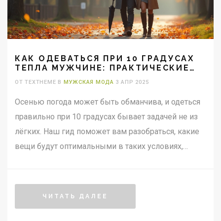
КАК ОДЕВАТЬСЯ ПРИ 10 ГРАДУСАХ
ТЕПЛА МУЖЧИНЕ: ПРАКТИЧЕСКИЕ
СОВЕТЫ
ОТ TEXTHEME В
МУЖСКАЯ МОДА
3 АПР 2025
Осенью погода может быть обманчива, и одеться
правильно при 10 градусах бывает задачей не из
лёгких. Наш гид поможет вам разобраться, какие
вещи будут оптимальными в таких условиях,
обеспечивая комфорт, стиль и тепло. Узнайте, как
правильно комбинировать слои одежды, какие
материалы выбрать и какие аксессуары
ЧИТАТЬ ДАЛЕЕ
обязательно стоит иметь под рукой в это время
года.