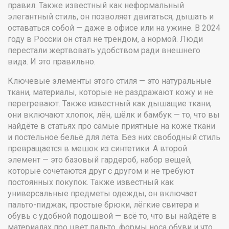
правил
. Также известный как
неформальный
элегантный стиль
, он позволяет двигаться, дышать и
оставаться собой — даже в офисе или на ужине.
В 2024
году в России он стал не трендом, а нормой. Люди
перестали жертвовать удобством ради внешнего
вида. И это правильно.
Ключевые элементы этого стиля — это
натуральные
ткани
,
материалы, которые не раздражают кожу и не
перегревают
. Также известный как
дышащие ткани
,
они включают хлопок, лён, шёлк и бамбук — то, что вы
найдёте в статьях про
самые приятные на коже ткани
и
постельное бельё для лета
. Без них свободный стиль
превращается в мешок из синтетики. А второй
элемент — это
базовый гардероб
,
набор вещей,
которые сочетаются друг с другом и не требуют
постоянных покупок
. Также известный как
универсальные предметы одежды
, он включает
пальто-пиджак, простые брюки, лёгкие свитера и
обувь с удобной подошвой — всё то, что вы найдёте в
материалах про
цвет пальто
,
формы носа обуви
и
что