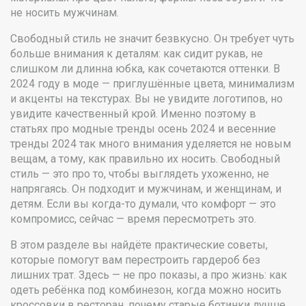
не носить мужчинам
.
Свободный стиль не значит безвкусно. Он требует чуть
больше внимания к деталям: как сидит рукав, не
слишком ли длинна юбка, как сочетаются оттенки. В
2024 году в моде — приглушённые цвета, минимализм
и акценты на текстурах. Вы не увидите логотипов, но
увидите качественный крой. Именно поэтому в
статьях про
модные тренды осень 2024
и
весенние
тренды 2024
так много внимания уделяется не новым
вещам, а тому, как правильно их носить. Свободный
стиль — это про то, чтобы выглядеть ухоженно, не
напрягаясь. Он подходит и мужчинам, и женщинам, и
детям. Если вы когда-то думали, что комфорт — это
компромисс, сейчас — время пересмотреть это.
В этом разделе вы найдёте практические советы,
которые помогут вам перестроить гардероб без
лишних трат. Здесь — не про показы, а про жизнь: как
одеть ребёнка под комбинезон, когда можно носить
кроссовки в ресторан, почему старые ботинки лучше