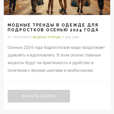
МОДНЫЕ ТРЕНДЫ В ОДЕЖДЕ ДЛЯ
ПОДРОСТКОВ ОСЕНЬЮ 2024 ГОДА
ОТ TEXTHEME В
МОДНЫЕ ТРЕНДЫ
5 ДЕК 2024
Осенью 2024 года подростковая мода продолжает
удивлять и вдохновлять. В этом сезоне главные
акценты будут на практичность и удобство в
сочетании с яркими цветами и необычными
материалами. Переработанные ткани и устойчивые
модные решения становятся всё более
популярными среди молодёжи. Узнайте, какие
ЧИТАТЬ ДАЛЕЕ
стили и элементы гардероба стоит выбрать, чтобы
выглядеть современно и стильно этой осенью.