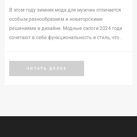
В этом году зимняя мода для мужчин отличается
особым разнообразием и новаторскими
решениями в дизайне. Модные сапоги 2024 года
сочетают в себе функциональность и стиль, что
позволяет оставаться в тепле и выглядеть
современно в любую погоду. Особое внимание
уделяется материалам и деталям, что обеспечивает
ЧИТАТЬ ДАЛЕЕ
долговечность и комфорт. В статье обсуждаются
актуальные тенденции, советы по выбору и уходу
за обувью, а также несколько неожиданных
фактов о мужской зимней обуви.