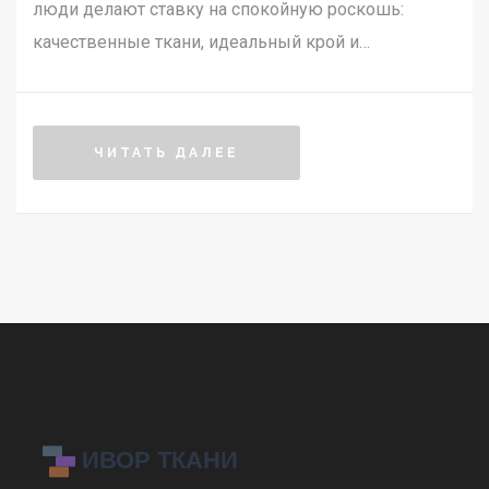
люди делают ставку на спокойную роскошь:
качественные ткани, идеальный крой и
минимализм. Узнай, что такое quiet luxury, как его
распознать, и почему этот стиль так популярен в
2025 году. В статье расскажем о ключевых
ЧИТАТЬ ДАЛЕЕ
элементах, ошибках и лайфхаках для создания
подобного гардероба.