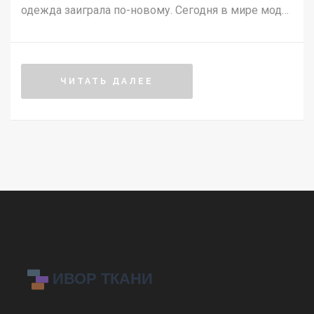
одежда заиграла по-новому. Сегодня в мире моды
появилось множество интересных аксессуаров:
некоторые давно известны, а другие только
набирают популярность. В статье разбираемся,
ЧИТАТЬ ДАЛЕЕ
какие аксессуары считаются актуальными, как
выбирать те, что подходят именно вам, и с чем их
комбинировать. Здесь найдете не только обзор
основных видов, но и полезные советы по их
использованию. Всё очень конкретно, с
примерами из жизни.