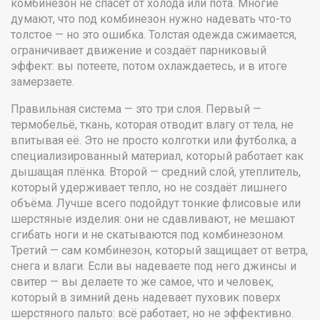
комбинезон не спасёт от холода или пота.
Многие
думают, что под комбинезон нужно надевать что-то
толстое — но это ошибка. Толстая одежда сжимается,
ограничивает движение и создаёт парниковый
эффект: вы потеете, потом охлаждаетесь, и в итоге
замерзаете.
Правильная система — это три слоя. Первый —
термобельё
,
ткань, которая отводит влагу от тела, не
впитывая её
. Это не просто колготки или футболка, а
специализированный материал, который работает как
дышащая плёнка
. Второй —
средний слой
,
утеплитель,
который удерживает тепло, но не создаёт лишнего
объёма
. Лучше всего подойдут тонкие флисовые или
шерстяные изделия: они не сдавливают, не мешают
сгибать ноги и не скатываются под комбинезоном
.
Третий — сам комбинезон, который защищает от ветра,
снега и влаги. Если вы надеваете под него джинсы и
свитер — вы делаете то же самое, что и человек,
который в зимний день надевает пуховик поверх
шерстяного пальто: всё работает, но не эффективно.