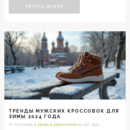
уделяется материалам и деталям, что обеспечивает
ЧИТАТЬ ДАЛЕЕ
долговечность и комфорт. В статье обсуждаются
актуальные тенденции, советы по выбору и уходу
за обувью, а также несколько неожиданных
фактов о мужской зимней обуви.
ТРЕНДЫ МУЖСКИХ КРОССОВОК ДЛЯ
ЗИМЫ 2024 ГОДА
ОТ TEXTHEME В
ОБУВЬ И АКСЕССУАРЫ
26 ОКТ 2024