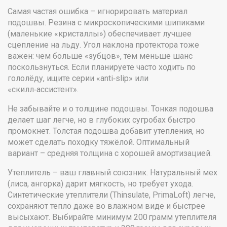
Самая частая ошибка – игнорировать материал
подошвы. Резина с микроскопическими шипиками
(маленькие «кристаллы») обеспечивает лучшее
сцепление на льду. Угол наклона протектора тоже
важен: чем больше «зубцов», тем меньше шанс
поскользнуться. Если планируете часто ходить по
гололёду, ищите серии «anti‑slip» или
«скилл‑ассистент».
Не забывайте и о толщине подошвы. Тонкая подошва
делает шаг легче, но в глубоких сугробах быстро
промокнет. Толстая подошва добавит утепления, но
может сделать походку тяжёлой. Оптимальный
вариант – средняя толщина с хорошей амортизацией.
Утеплитель – ваш главный союзник. Натуральный мех
(лиса, ангорка) дарит мягкость, но требует ухода.
Синтетические утеплители (Thinsulate, PrimaLoft) легче,
сохраняют тепло даже во влажном виде и быстрее
высыхают. Выбирайте минимум 200 грамм утеплителя