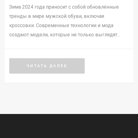
Зима 2024 года приносит с собой обновлённые
тренды в мире мужской обуви, включая
кроссовки. Современные технологии и мода
создают модели, которые не только выглядят
стильно, но и обеспечивают комфорт в холодную
погоду. От традиционных материалов до
инновационных решений – статья расскажет,
ЧИТАТЬ ДАЛЕЕ
какие кроссовки остаются актуальными в этом
сезоне. Здесь вы найдёте полезные советы по
выбору и узнаете о необычных фактах из мира
зимней обуви. Будьте в тренде, и выберите
лучшие кроссовки для стильной зимы.