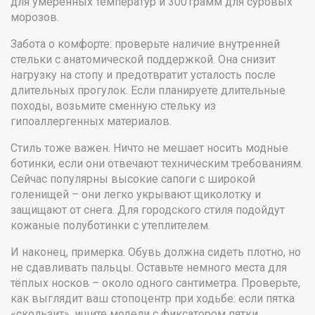
для умеренных температур и 300 грамм для суровых
морозов.
Забота о комфорте: проверьте наличие внутренней
стельки с анатомической поддержкой. Она снизит
нагрузку на стопу и предотвратит усталость после
длительных прогулок. Если планируете длительные
походы, возьмите сменную стельку из
гипоаллергенных материалов.
Стиль тоже важен. Ничто не мешает носить модные
ботинки, если они отвечают техническим требованиям.
Сейчас популярны высокие сапоги с широкой
голенищей – они легко укрывают щиколотку и
защищают от снега. Для городского стиля подойдут
кожаные полуботинки с утеплителем.
И наконец, примерка. Обувь должна сидеть плотно, но
не сдавливать пальцы. Оставьте немного места для
тёплых носков – около одного сантиметра. Проверьте,
как выглядит ваш стопоцентр при ходьбе: если пятка
«скользит», ищите модели с фиксатором пятки.