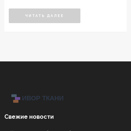
дадим практичные советы и расскажем о
проверенных брендах. Узнайте, каким признакам
ЧИТАТЬ ДАЛЕЕ
должна соответствовать качественная пара, чтобы
ваши ноги оставались в тепле и комфорте всю
зиму.
Свежие новости