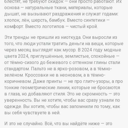
блестят, не требуют скидок — они просто работают. Их
основа —
натуральные ткани
,
материалы, которые
дышат, не вызывают раздражения и служат годами
:
хлопок, лён, шерсть, бамбук. Вместо синтетики —
комфорт. Вместо логотипов — чистый крой.
Эти тренды не пришли из ниоткуда. Они выросли из
того, что люди устали тратить деньги на вещи, которые
через месяц выглядят как мусор. В 2024 году
модные
цвета 2024
,
приглушённые, землистые, спокойные —
от тёмно-сизого до бежевого с оттенком глины
стали
стандартом. Пальто не в ярко-розовом, а в тёмно-
зелёном. Кроссовки не в неоновом, а в тёмно-
коричневом. Даже принты — не про глитч-узоры, а про
тонкие геометрические линии, которые не бросаются
в глаза, но добавляют стиля. Это не скромность — это
уверенность. Вы не хотите, чтобы вас сразу узнали по
одежде. Вы хотите, чтобы вас запомнили по тому, как
вы себя чувствуете в ней.
И это не случайно. Всё, что вы найдёте ниже — это