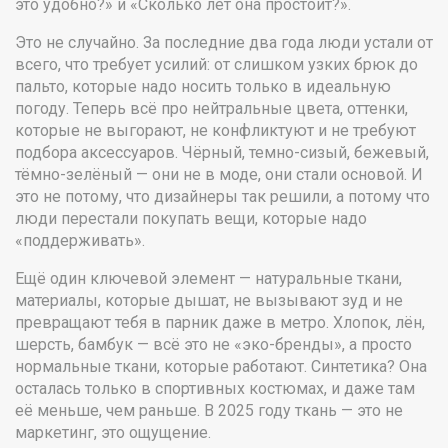
это удобно?» и «Сколько лет она простоит?».
Это не случайно. За последние два года люди устали от
всего, что требует усилий: от слишком узких брюк до
пальто, которые надо носить только в идеальную
погоду. Теперь всё про
нейтральные цвета
,
оттенки,
которые не выгорают, не конфликтуют и не требуют
подбора аксессуаров
. Чёрный, темно-сизый, бежевый,
тёмно-зелёный — они не в моде, они стали основой. И
это не потому, что дизайнеры так решили, а потому что
люди перестали покупать вещи, которые надо
«поддерживать».
Ещё один ключевой элемент —
натуральные ткани
,
материалы, которые дышат, не вызывают зуд и не
превращают тебя в парник даже в метро
. Хлопок, лён,
шерсть, бамбук — всё это не «эко-бренды», а просто
нормальные ткани, которые работают. Синтетика? Она
осталась только в спортивных костюмах, и даже там
её меньше, чем раньше. В 2025 году ткань — это не
маркетинг, это ощущение.