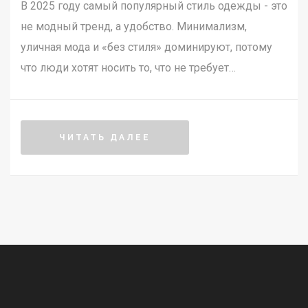
В 2025 году самый популярный стиль одежды - это
не модный тренд, а удобство. Минимализм,
уличная мода и «без стиля» доминируют, потому
что люди хотят носить то, что не требует
объяснений. Комфорт, функциональность и
долговечность - главные критерии.
ЧИТАТЬ ДАЛЕЕ