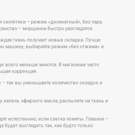
я синтетики – режим «деликатный», без пара.
транство – морщинки быстро разгладятся.
аждая ткань получает новые складки. Лучше
ную машину, выбирайте режим «без отжима» и
ще всего меньше мнются. В магазинах часто
льшая коррекция.
е – так вы уменьшаете количество складок и
 капель эфирного масла, распылите на ткань и
т естественно, если слегка помяты. Главное –
 будет выглядеть так, как будто только