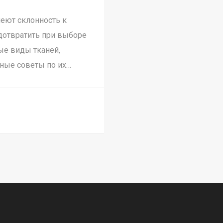
меют склонность к
дотвратить при выборе
ые виды тканей,
зные советы по их
, льна и шелка, а также
е устойчивы к
ут сделать правильный
ции.