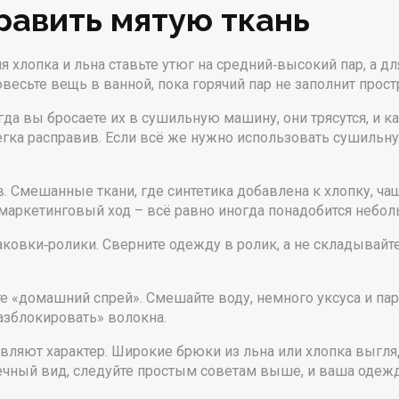
равить мятую ткань
 хлопка и льна ставьте утюг на средний‑высокий пар, а дл
овесьте вещь в ванной, пока горячий пар не заполнит прос
да вы бросаете их в сушильную машину, они трясутся, и к
слегка расправив. Если всё же нужно использовать сушиль
. Смешанные ткани, где синтетика добавлена к хлопку, ча
 маркетинговый ход – всё равно иногда понадобится небо
ковки‑ролики. Сверните одежду в ролик, а не складывайт
 «домашний спрей». Смешайте воду, немного уксуса и пару
разблокировать» волокна.
ляют характер. Широкие брюки из льна или хлопка выглядя
ечный вид, следуйте простым советам выше, и ваша одежда