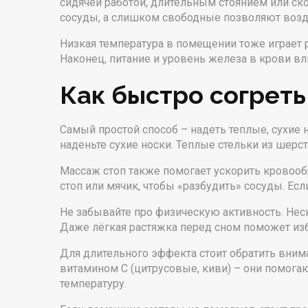
сидячей работой, длительным стоянием или с
сосуды, а слишком свободные позволяют возду
Низкая температура в помещении тоже играет р
Наконец, питание и уровень железа в крови в
Как быстро согреть
Самый простой способ – надеть теплые, сухие н
наденьте сухие носки. Теплые стельки из шерс
Массаж стоп также помогает ускорить кровооб
стоп или мячик, чтобы «разбудить» сосуды. Ес
Не забывайте про физическую активность. Неск
Даже лёгкая растяжка перед сном поможет изб
Для длительного эффекта стоит обратить внима
витамином С (цитрусовые, киви) – они помога
температуру.