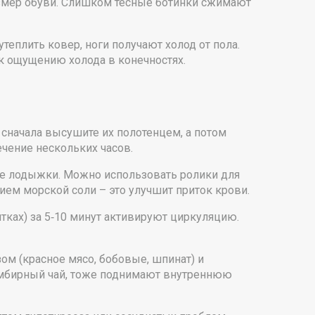
змер обуви. Слишком тесные ботинки сжимают
теплить ковер, ноги получают холод от пола.
к ощущению холода в конечностях.
, сначала высушите их полотенцем, а потом
ечение нескольких часов.
те лодыжки. Можно использовать ролики для
нием морской соли – это улучшит приток крови.
тках) за 5‑10 минут активируют циркуляцию.
ом (красное мясо, бобовые, шпинат) и
 имбирный чай, тоже поднимают внутреннюю