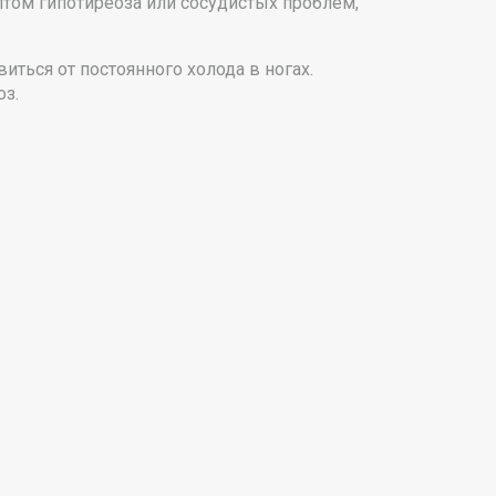
птом гипотиреоза или сосудистых проблем,
ться от постоянного холода в ногах.
оз.