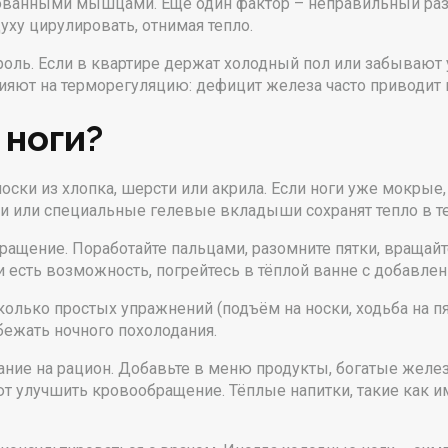
кованными мышцами. Еще один фактор – неправильный ра
ху цирулировать, отнимая тепло.
оль. Если в квартире держат холодный пол или забывают у
лияют на терморегуляцию: дефицит железа часто приводит 
 ноги?
оски из хлопка, шерсти или акрила. Если ноги уже мокрые
ти или специальные гелевые вкладыши сохранят тепло в т
ращение. Поработайте пальцами, разомните пятки, вращай
ли есть возможность, погрейтесь в тёплой ванне с добавле
олько простых упражнений (подъём на носки, ходьба на пя
ежать ночного похолодания.
ние на рацион. Добавьте в меню продукты, богатые желез
ют улучшить кровообращение. Тёплые напитки, такие как