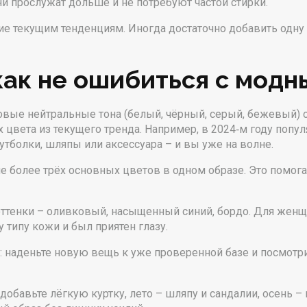
ни прослужат дольше и не потребуют частой стирки.
твие текущим тенденциям. Иногда достаточно добавить одн
как не ошибиться с мод
вые нейтральные тона (белый, чёрный, серый, бежевый) 
 цвета из текущего тренда. Например, в 2024‑м году попу
тболки, шляпы или аксессуара – и вы уже на волне.
е более трёх основных цветов в одном образе. Это помога
тенки – оливковый, насыщенный синий, бордо. Для женщи
 типу кожи и был приятен глазу.
 наденьте новую вещь к уже проверенной базе и посмотрит
добавьте лёгкую куртку, лето – шляпу и сандалии, осень –