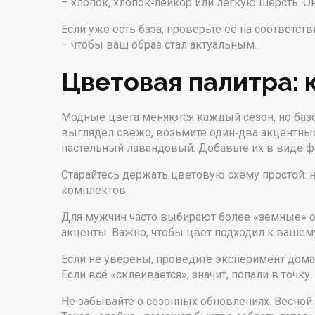
– хлопок, хлопок‑лейкор или лёгкую шерсть. О
Если уже есть база, проверьте её на соответс
– чтобы ваш образ стал актуальным.
Цветовая палитра: 
Модные цвета меняются каждый сезон, но базо
выглядел свежо, возьмите один‑два акцентных
пастельный лавандовый. Добавьте их в виде фу
Старайтесь держать цветовую схему простой: н
комплектов.
Для мужчин часто выбирают более «земные» от
акценты. Важно, чтобы цвет подходил к вашему
Если не уверены, проведите эксперимент дома:
Если всё «склеивается», значит, попали в точку.
Не забывайте о сезонных обновлениях. Весной 