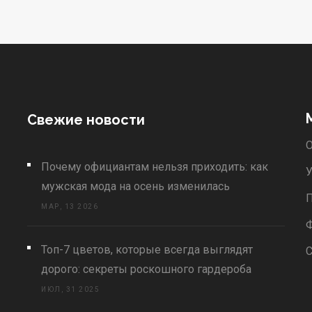
Свежие новости
О
Почему официантам нельзя приходить: как
У
мужская мода на осень изменилась
П
МАР, 13 2026
Топ-7 цветов, которые всегда выглядят
С
дорого: секреты роскошного гардероба
ИЮЛ, 31 2025