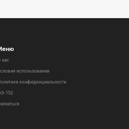
Меню
 нас
словия использования
олитика конфиденциальности
ФЗ-152
вязаться