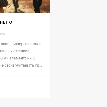
ННЕГО
025
 снова возвращается к
альных оттенков
ными элементами. В
ые стоит учитывать при
ычные сочетания и