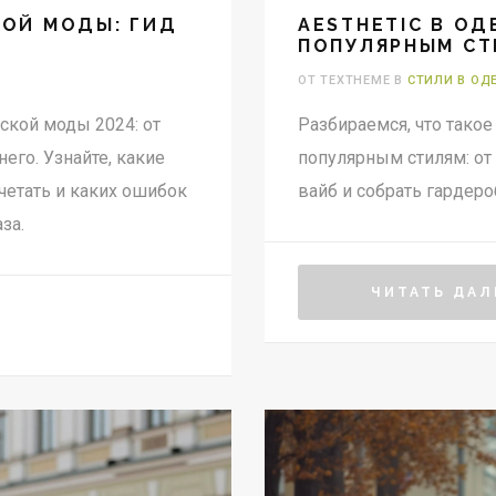
КОЙ МОДЫ: ГИД
AESTHETIC В О
ПОПУЛЯРНЫМ СТ
ОТ TEXTHEME В
СТИЛИ В ОД
кой моды 2024: от
Разбираемся, что такое
его. Узнайте, какие
популярным стилям: от 
очетать и каких ошибок
вайб и собрать гардеро
за.
ЧИТАТЬ ДАЛ