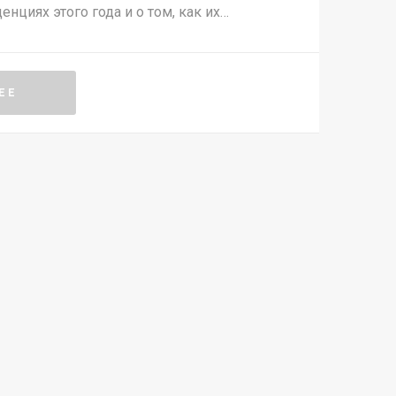
нциях этого года и о том, как их
едневный гардероб. Дадим полезные
значительные изменения в одежде могли
з.
ЕЕ