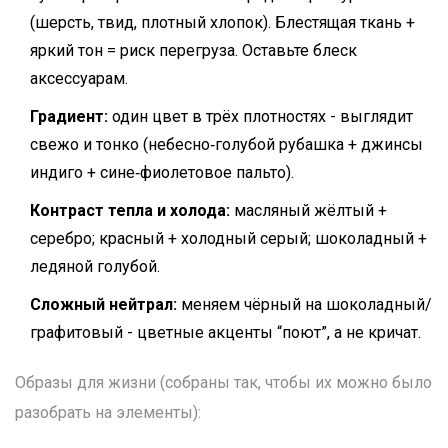
(шерсть, твид, плотный хлопок). Блестящая ткань +
яркий тон = риск перегруза. Оставьте блеск
аксессуарам.
Градиент:
один цвет в трёх плотностях - выглядит
свежо и тонко (небесно‑голубой рубашка + джинсы
индиго + сине‑фиолетовое пальто).
Контраст тепла и холода:
масляный жёлтый +
серебро; красный + холодный серый; шоколадный +
ледяной голубой.
Сложный нейтрал:
меняем чёрный на шоколадный/
графитовый - цветные акценты “поют”, а не кричат.
Образы для жизни (собраны так, чтобы их можно было
разобрать на элементы):