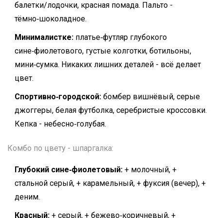
балетки/лодочки, красная помада. Пальто -
тёмно‑шоколадное.
Минималистке:
платье‑футляр глубокого
сине‑фиолетового, густые колготки, ботильоны,
мини‑сумка. Никаких лишних деталей - всё делает
цвет.
Спортивно‑городской:
бомбер вишнёвый, серые
джоггеры, белая футболка, серебристые кроссовки.
Кепка - небесно‑голубая.
Комбо по цвету - шпаргалка:
Глубокий сине‑фиолетовый:
+ молочный, +
стальной серый, + карамельный, + фуксия (вечер), +
деним.
Красный:
+ серый, + бежево‑коричневый, +