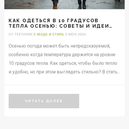
КАК ОДЕТЬСЯ В 10 ГРАДУСОВ
ТЕПЛА ОСЕНЬЮ: СОВЕТЫ И ИДЕИ
ДЛЯ СТИЛЬНЫХ ОБРАЗОВ
ОТ TEXTHEME В
МОДА И СТИЛЬ
3 ИЮН 2024
Осенью погода может быть непредсказуемой,
особенно когда температура держится на уровне
10 градусов тепла. Как одеться, чтобы было тепло
и удобно, но при этом выглядеть стильно? В статье
мы расскажем о лучших вариантах одежды для
такой погоды, дадим советы по слоям и
аксессуарам, а также поделимся идеями для
ЧИТАТЬ ДАЛЕЕ
создания модных образов.