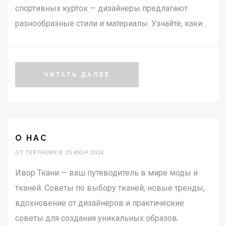
спортивных курток — дизайнеры предлагают
разнообразные стили и материалы. Узнайте, какие
модели будут в моде этой осенью и зимой, и как
правильно их сочетать в повседневной жизни.
Прочитайте наш гид по самым свежим модным
ЧИТАТЬ ДАЛЕЕ
веяниям.
О НАС
ОТ TEXTHEME В 25 ИЮН 2024
Ивор Ткани — ваш путеводитель в мире моды и
тканей. Советы по выбору тканей, новые тренды,
вдохновение от дизайнеров и практические
советы для создания уникальных образов.