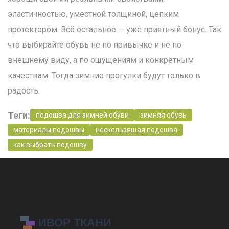
эластичностью, уместной толщиной, цепким
протектором. Всё остальное — уже приятный бонус. Так
что выбирайте обувь не по привычке и не по
внешнему виду, а по ощущениям и конкретным
качествам. Тогда зимние прогулки будут только в
радость.
Теги:
подошва для зимней обуви
зимняя обувь
материалы подошвы
нескользящая подошва
как выбрать подошву