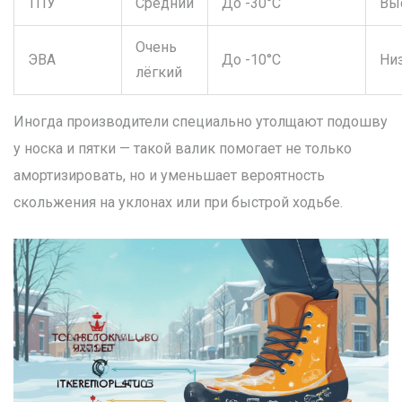
ТПУ
Средний
До -30°C
Вы
Очень
ЭВА
До -10°C
Ни
лёгкий
Иногда производители специально утолщают подошву
у носка и пятки — такой валик помогает не только
амортизировать, но и уменьшает вероятность
скольжения на уклонах или при быстрой ходьбе.